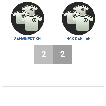
SANVINEST KH
HGK ĐẮK LẮK
2
2